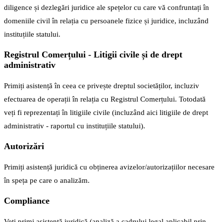
diligence și dezlegări juridice ale spețelor cu care vă confruntați în
domeniile civil în relația cu persoanele fizice și juridice, incluzând
instituțiile statului.
Registrul Comerțului - Litigii civile și de drept
administrativ
Primiți asistență în ceea ce privește dreptul societăților, incluziv
efectuarea de operații în relația cu Registrul Comerțului. Totodată
veți fi reprezentați în litigiile civile (incluzând aici litigiile de drept
administrativ - raportul cu instituțiile statului).
Autorizări
Primiți asistență juridică cu obținerea avizelor/autorizațiilor necesare
în speța pe care o analizăm.
Compliance
Veți primi asistență juridică (analiză a cadrului legal aplicabil prin