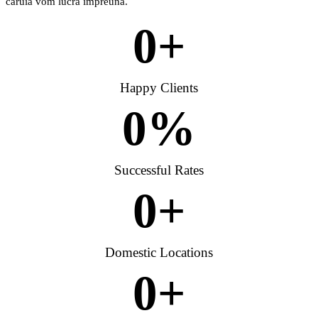
căruia vom lucra împreună.
0
+
Happy Clients
0
%
Successful Rates
0
+
Domestic Locations
0
+